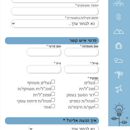
מספר מועסקים
תחום פעילות בתעשייה
פרטי איש קשר
שם משפחה
שם פרטי
מייל
נייד
תפקיד
בעלים
בעלים משותף
מנכ"ל/ית
מנכ"ל/ית משותף/ת
דור המשך בעסק
סמנכ"ל/ית
מנהל/ת כספים
מנהל/ת פיתוח עסקי
יועץ/ת חיצוני/ת
אחר
איך הגעת אלינו? *